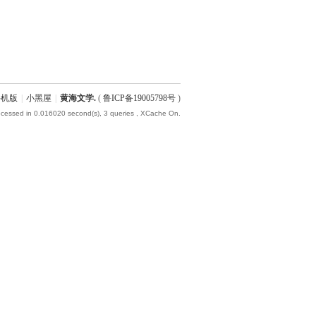
手机版
|
小黑屋
|
黄海文学.
(
鲁ICP备19005798号
)
ocessed in 0.016020 second(s), 3 queries , XCache On.