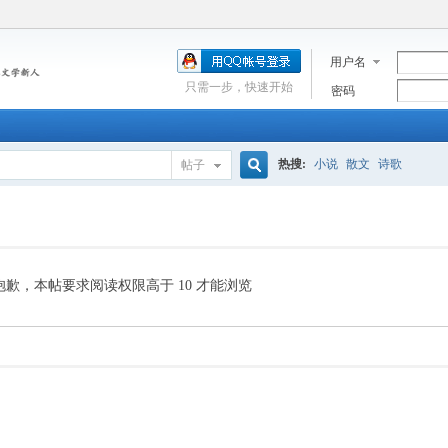
用户名
只需一步，快速开始
密码
热搜:
小说
散文
诗歌
帖子
搜
索
抱歉，本帖要求阅读权限高于 10 才能浏览